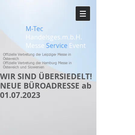
M-Tec
Handelsges.m.b.H.
Messe
Service
Event
Offizielle Vertretung der Leipziger Messe in
Österreich
Offizielle Vertretung der Hamburg Messe in
Österreich und Slowenien
WIR SIND ÜBERSIEDELT!
NEUE BÜROADRESSE ab
01.07.2023